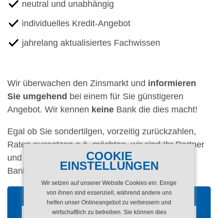
neutral und unabhängig
individuelles Kredit-Angebot
jahrelang aktualisiertes Fachwissen
Wir überwachen den Zinsmarkt und
informieren
Sie umgehend
bei einem für Sie günstigeren
Angebot. Wir kennen
keine
Bank die dies macht!
Egal ob Sie sondertilgen, vorzeitig zurückzahlen,
Raten aussetzen o.ä. möchten, wir sind Ihr Partner
COOKIE
und vertreten
Ihre Interessen
und nicht die der
EINSTELLUNGEN
Banken.
Wir setzen auf unserer Website Cookies ein. Einige
von ihnen sind essenziell, während andere uns
helfen unser Onlineangebot zu verbessern und
wirtschaftlich zu betreiben. Sie können dies