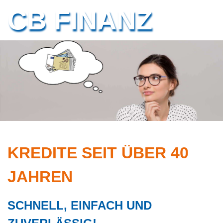
CB FINANZ
operated by
[pma:] Consult GmbH
KREDITE SEIT ÜBER 40
JAHREN
SCHNELL, EINFACH UND